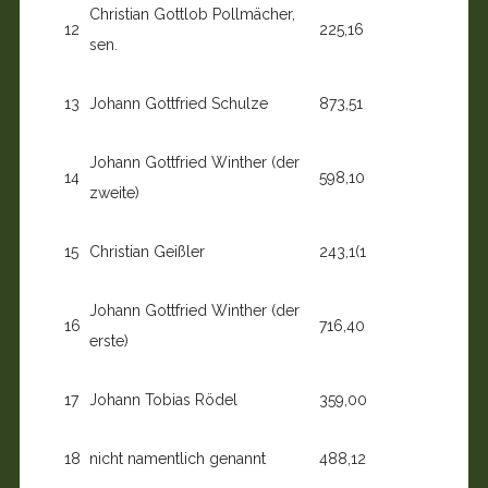
Christian Gottlob Pollmächer,
12
225,16
sen.
13
Johann Gottfried Schulze
873,51
Johann Gottfried Winther (der
14
598,10
zweite)
15
Christian Geißler
243,1(1
Johann Gottfried Winther (der
16
716,40
erste)
17
Johann Tobias Rödel
359,00
18
nicht namentlich genannt
488,12