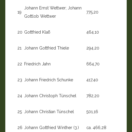
Johann Ernst Wettwer; Johann
19
775,20
Gottlob Wettwer
20
Gottfried Klaß
464,10
21
Johann Gottfried Thiele
294,20
22
Friedrich Jahn
664,70
23
Johann Friedrich Schunke
417,40
24
Johann Christoph Tünschel
782,20
25
Johann Christian Tünschel
501,16
26
Johann Gottfried Winther (3.)
ca. 466,28