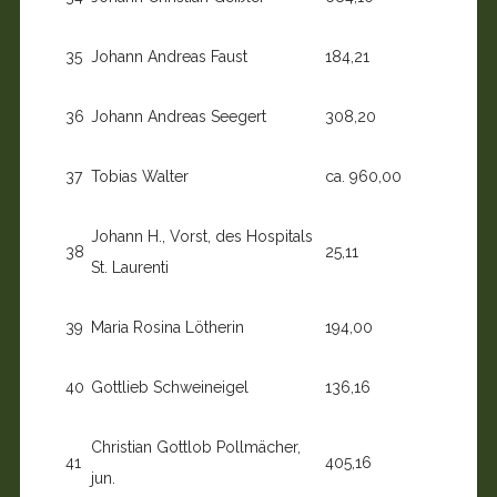
35
Johann Andreas Faust
184,21
36
Johann Andreas Seegert
308,20
37
Tobias Walter
ca. 960,00
Johann H., Vorst, des Hospitals
38
25,11
St. Laurenti
39
Maria Rosina Lötherin
194,00
40
Gottlieb Schweineigel
136,16
Christian Gottlob Pollmächer,
41
405,16
jun.