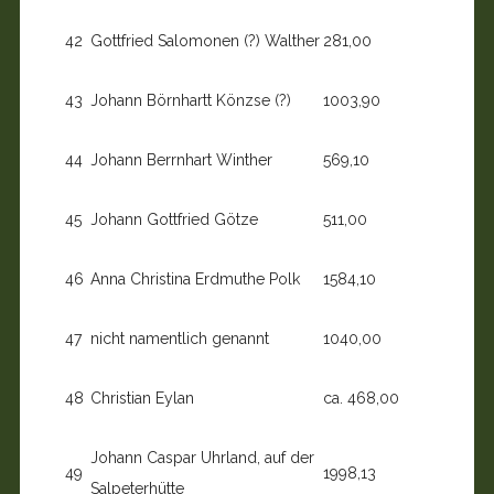
42
Gottfried Salomonen (?) Walther
281,00
43
Johann Börnhartt Könzse (?)
1003,90
44
Johann Berrnhart Winther
569,10
45
Johann Gottfried Götze
511,00
46
Anna Christina Erdmuthe Polk
1584,10
47
nicht namentlich genannt
1040,00
48
Christian Eylan
ca. 468,00
Johann Caspar Uhrland, auf der
49
1998,13
Salpeterhütte