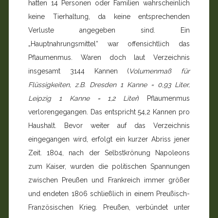
hatten 14 Personen oder Familien wahrscheinlich
keine Tierhaltung, da keine entsprechenden
Verluste ange­geben sind. Ein
„Hauptnahrungsmittel“ war offensichtlich das
Pflaumenmus. Waren doch laut Verzeichnis
insgesamt 3144 Kannen (
Volumenmaß für
Flüssigkeiten, z.B. Dresden 1 Kanne = 0,93 Liter,
Leipzig 1 Kanne = 1,2 Liter
) Pflaumenmus
verlorengegangen. Das entspricht 54,2 Kannen pro
Haushalt. Bevor weiter auf das Verzeich­nis
eingegangen wird, erfolgt ein kurzer Abriss jener
Zeit. 1804, nach der Selbstkrönung Napoleons
zum Kaiser, wur­den die politischen Spannungen
zwischen Preußen und Frankreich immer größer
und endeten 1806 schließlich in einem Preußisch-
Französischen Krieg. Preußen, verbündet unter