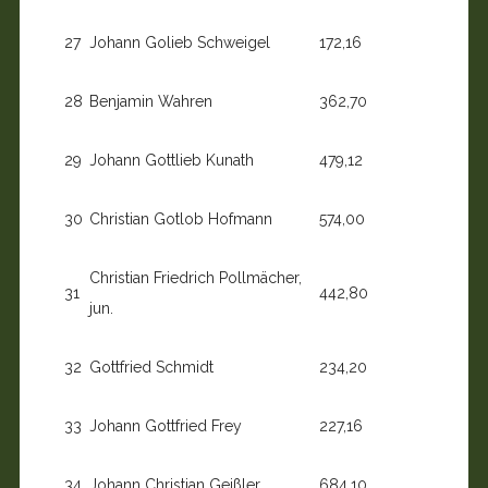
27
Johann Golieb Schweigel
172,16
28
Benjamin Wahren
362,70
29
Johann Gottlieb Kunath
479,12
30
Christian Gotlob Hofmann
574,00
Christian Friedrich Pollmächer,
31
442,80
jun.
32
Gottfried Schmidt
234,20
33
Johann Gottfried Frey
227,16
34
Johann Christian Geißler
684,10