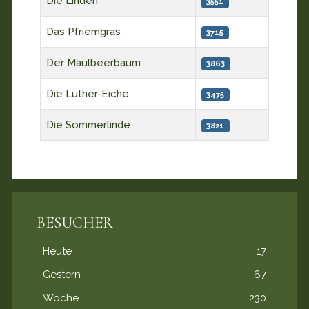
Die Linden
3551
Das Pfriemgras
3715
Der Maulbeerbaum
3863
Die Luther-Eiche
3475
Die Sommerlinde
3821
BESUCHER
Heute
17
Gestern
67
Woche
230