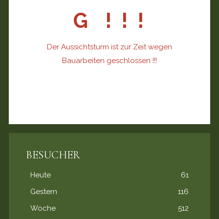
G ! ! !
Der Aussichtsturm ist zur Zeit wegen
Bauarbeiten geschlossen !!!
BESUCHER
Heute
61
Gestern
116
Woche
512